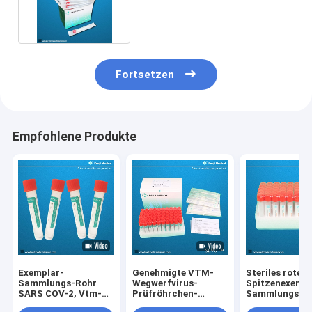
Wegwerf mit roter Kappe
Fortsetzen
Empfohlene Produkte
Exemplar-
Genehmigte VTM-
Steriles rotes
Sammlungs-Rohr
Wegwerfvirus-
Spitzenexempl
SARS COV-2, Vtm-
Prüfröhrchen-
Sammlungs-R
Test-Ausrüstung
Ausrüstung GMP-
gespritztes