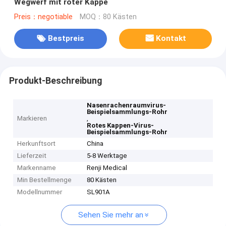
Wegwerf mit roter Kappe
Preis：negotiable
MOQ：80 Kästen
Bestpreis
Kontakt
Produkt-Beschreibung
Nasenrachenraumvirus-
Beispielsammlungs-Rohr
Markieren
,
Rotes Kappen-Virus-
Beispielsammlungs-Rohr
Herkunftsort
China
Lieferzeit
5-8 Werktage
Markenname
Renji Medical
Min Bestellmenge
80 Kästen
Modellnummer
SL901A
Sehen Sie mehr an