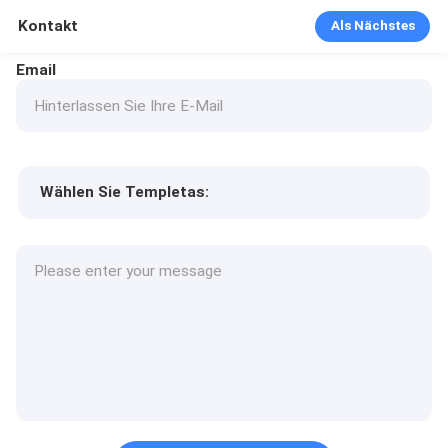
Kontakt
Als Nächstes
Email
Wählen Sie Templetas:
Preis des Produkts
Min.order quantity
Fordern Sie Muster an
Mehr Details