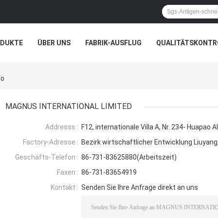
ODUKTE
ÜBER UNS
FABRIK-AUSFLUG
QUALITÄTSKONTR
N
FÄLLE
fo
MAGNUS INTERNATIONAL LIMITED
Addresss :
F12, internationale Villa A, Nr. 234- Huapao
Factory-Adresse :
Bezirk wirtschaftlicher Entwicklung Liuyang
Geschäfts-Telefon :
86-731-83625880(Arbeitszeit)
Faxen :
86-731-83654919
Kontakt :
Senden Sie Ihre Anfrage direkt an uns