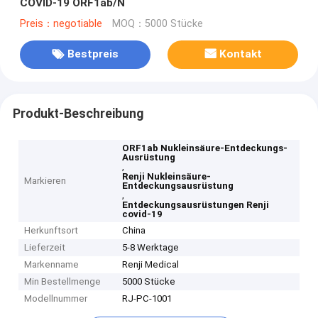
COVID-19 ORF1ab/N
Preis：negotiable
MOQ：5000 Stücke
Bestpreis
Kontakt
Produkt-Beschreibung
ORF1ab Nukleinsäure-Entdeckungs-
Ausrüstung
,
Renji Nukleinsäure-
Markieren
Entdeckungsausrüstung
,
Entdeckungsausrüstungen Renji
covid-19
Herkunftsort
China
Lieferzeit
5-8 Werktage
Markenname
Renji Medical
Min Bestellmenge
5000 Stücke
Modellnummer
RJ-PC-1001