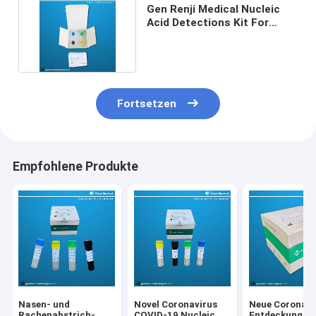
Gen Renji Medical Nucleic
Acid Detections Kit For
COVID-19 ORF1ab/N
Fortsetzen
Empfohlene Produkte
Nasen- und
Novel Coronavirus
Neue Coronavi
Rachenabstrich-
COVID-19 Nucleic
Entdeckungs-