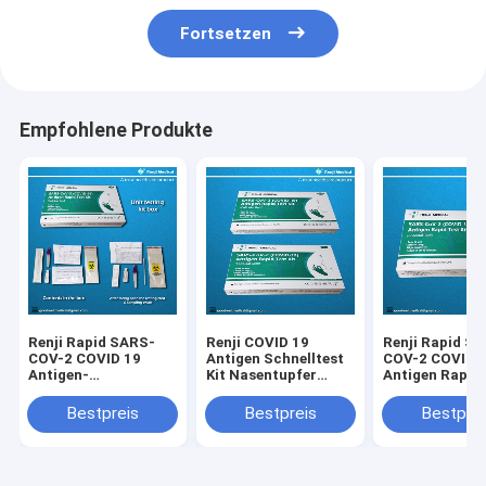
Fortsetzen
Empfohlene Produkte
Renji Rapid SARS-
Renji COVID 19
Renji Rapid S
COV-2 COVID 19
Antigen Schnelltest
COV-2 COVID 
Antigen-
Kit Nasentupfer
Antigen Rapid
Schnelltestkit
Kolloidales Gold 10 -
Kit Kolloidales
Kolloidales Gold
15Min
Nasentupfer
Bestpreis
Bestpreis
Bestprei