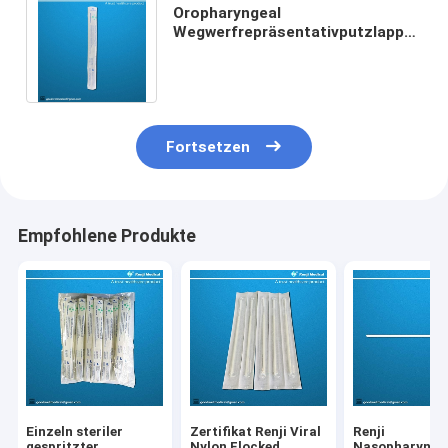
Oropharyngeal
Wegwerfrepräsentativputzlappen
für CER Coivd-19 SGS-Zertifikat
Fortsetzen
Empfohlene Produkte
Einzeln steriler
Zertifikat Renji Viral
Renji
gespritzter
Nylon Flocked
Nasopharynge