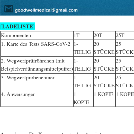
[LADELISTE]
Komponenten
1T
20T
25T
1. Karte des Tests SARS-CoV-2
1-
20
25
TEILIG
STÜCKE
STÜCK
2. Wegwerfprüfröhrchen (mit
1-
20
25
Beispielverdünnungsmittelpuffer)
TEILIG
STÜCKE
STÜCK
3. Wegwerfprobenehmer
1-
20
25
TEILIG
STÜCKE
STÜCK
4. Anweisungen
1
1 KOPIE
1 KOPI
KOPIE