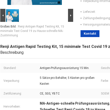
Verpackung Informa
Lieferzeit:
Zahlungsbedingung
Versorgungsmaterial
Großes Bild :
Renji Antigen Rapid Testing Kit, 15
minimale Test Covid 19 zu Hause schnelle MA-
Kontakt
Zustimmung
Renji Antigen Rapid Testing Kit, 15 minimale Test Covid 1
Beschreibung
Standard:
Antigen-Prüfungsausrüstung 15 Min.
Geschw
5 Sätze pro Behälter, 5 Kästen pro großen
Verpackung:
Farbe:
Kasten
Zertifizierung:
CE, SGS, YBTC
SOEM 
MA-Antigen-schnelle Prüfungsausrüstung
Hervorheben:
Schneller Test Renji Covids 19 zu Hause