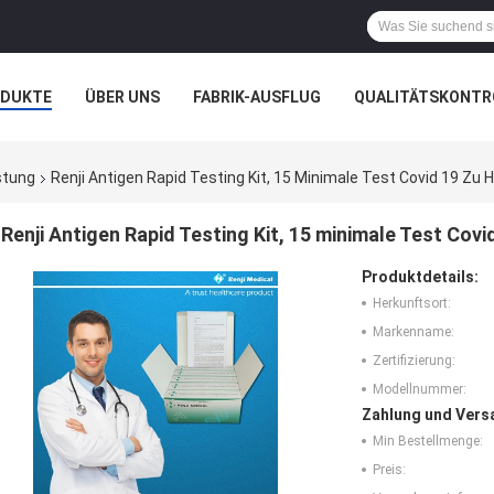
ODUKTE
ÜBER UNS
FABRIK-AUSFLUG
QUALITÄTSKONTR
N
FÄLLE
stung
Renji Antigen Rapid Testing Kit, 15 Minimale Test Covid 19 
Renji Antigen Rapid Testing Kit, 15 minimale Test C
Produktdetails:
Herkunftsort:
Markenname:
Zertifizierung:
Modellnummer:
Zahlung und Vers
Min Bestellmenge:
Preis: