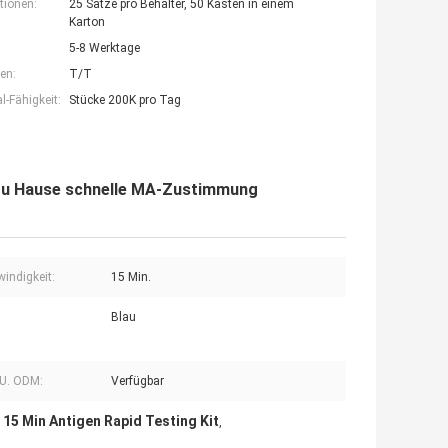
tionen:
25 Sätze pro Behälter, 50 Kästen in einem
Karton
5-8 Werktage
en:
T/T
-Fähigkeit:
Stücke 200K pro Tag
9 zu Hause schnelle MA-Zustimmung
indigkeit:
15 Min.
Blau
U. ODM:
Verfügbar
15 Min Antigen Rapid Testing Kit
,
,