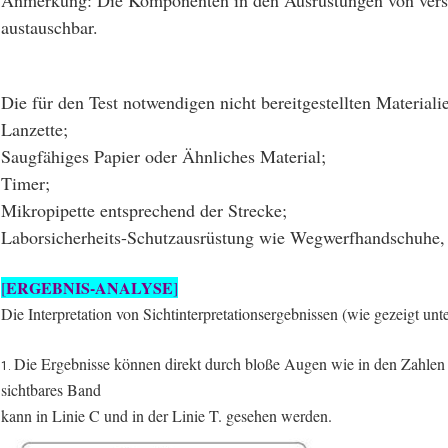
Anmerkung: Die Komponenten in den Ausrüstungen von vers
austauschbar.
Die für den Test notwendigen nicht bereitgestellten Materiali
Lanzette;
Saugfähiges Papier oder Ähnliches Material;
Timer;
Mikropipette entsprechend der Strecke;
Laborsicherheits-Schutzausrüstung wie Wegwerfhandschuhe, 
ERGEBNIS-ANALYSE
[
]
Die Interpretation von Sichtinterpretationsergebnissen (wie gezeigt unt
Die Ergebnisse können direkt durch bloße Augen wie in den Zahlen g
1.
sichtbares Band
kann in Linie C und in der Linie T. gesehen werden.