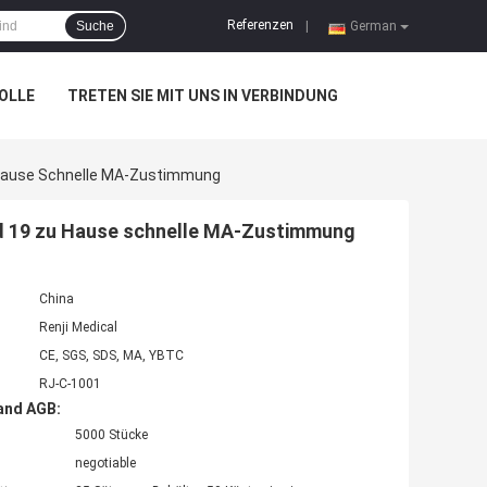
Referenzen
Suche
|
German
OLLE
TRETEN SIE MIT UNS IN VERBINDUNG
Zu Hause Schnelle MA-Zustimmung
ovid 19 zu Hause schnelle MA-Zustimmung
China
Renji Medical
CE, SGS, SDS, MA, YBTC
RJ-C-1001
and AGB:
5000 Stücke
negotiable