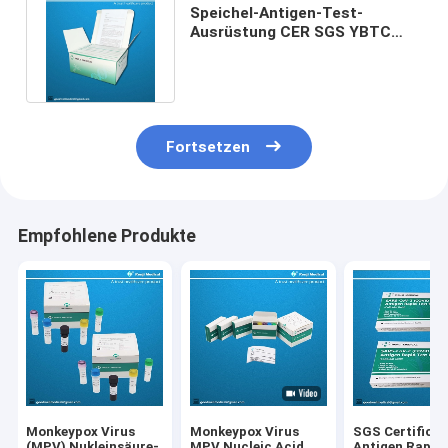
Speichel-Antigen-Test-
Ausrüstung CER SGS YBTC
Soem-ODM sichere
Bescheinigung
Fortsetzen
Empfohlene Produkte
Monkeypox Virus
Monkeypox Virus
SGS Certificat
(MPV) Nukleinsäure-
MPV Nucleic Acid
Antigen Rapid