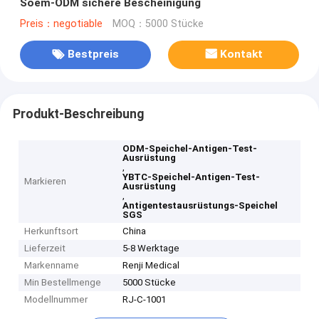
Soem-ODM sichere Bescheinigung
Preis：negotiable
MOQ：5000 Stücke
Bestpreis
Kontakt
Produkt-Beschreibung
ODM-Speichel-Antigen-Test-
Ausrüstung
,
YBTC-Speichel-Antigen-Test-
Markieren
Ausrüstung
,
Antigentestausrüstungs-Speichel
SGS
Herkunftsort
China
Lieferzeit
5-8 Werktage
Markenname
Renji Medical
Min Bestellmenge
5000 Stücke
Modellnummer
RJ-C-1001